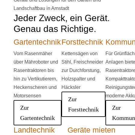
Landschaftbau in Arnstadt
Jeder Zweck, ein Gerät.
Genau das Richtige.
Gartentechnik
Forsttechnik
Kommuna
Vom Rasenmäher
Kettensägen von
Für Grünfläc
über Mähroboter und
Stihl, Freischneider
Anlagen biete
Rasentraktoren bis
zur Durchforstung,
Rasentraktore
hin zu Vertikutierern,
Holzspalter und
Kompakttrakt
Heckenscheren und
Häcksler
Reinigungste
Motorsensen
moderne Akk
Zur
Zur
Zur
Forsttechnik
Gartentechnik
Kommuna
Landtechnik
Geräte mieten